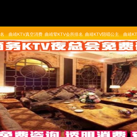
排名
曲靖KTV真空消费
曲靖荤KTV会所排名
曲靖KTV陪唱公主
曲靖K