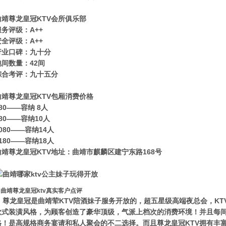
曲靖尊龙皇冠KTV会所俱乐部
服务评级：A++
安全评级：A++
行业口碑：九十分
包间数量：42间
综合考评：九十五分
曲靖尊龙皇冠KTV包厢消费价格
80——容纳 8人
80——容纳10人
080——容纳14人
180——容纳18人
曲靖尊龙皇冠KTV地址：曲靖市麒麟区建宁东路168号
曲靖尊龙皇冠ktv真实客户点评
尊龙皇冠是曲靖荤KTV陪酒妹子服务开放的，超五星级高端夜总会，KTV
欧式装潢风格，为顾客创造了豪华顶级，气派上档次的消费环境！并且每
格！是高规格商务宴请和私人聚会的不二选择。而且尊龙皇冠KTV拥有丰