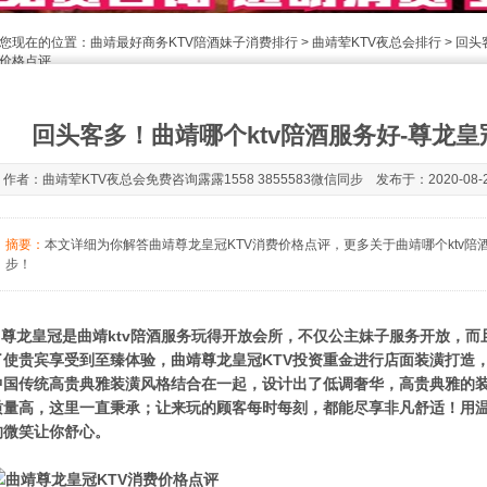
您现在的位置：
曲靖最好商务KTV陪酒妹子消费排行
>
曲靖荤KTV夜总会排行
> 回头
价格点评
回头客多！曲靖哪个ktv陪酒服务好-尊龙皇
作者：曲靖荤KTV夜总会免费咨询露露1558 3855583微信同步 发布于：2020-08-25
摘要：
本文详细为你解答曲靖尊龙皇冠KTV消费价格点评，更多关于曲靖哪个ktv陪酒服务
步！
尊龙皇冠是曲靖ktv陪酒服务玩得开放会所，不仅公主妹子服务开放，而
了使贵宾享受到至臻体验，曲靖尊龙皇冠KTV投资重金进行店面装潢打造
中国传统高贵典雅装潢风格结合在一起，设计出了低调奢华，高贵典雅的装
质量高，这里一直秉承；让来玩的顾客每时每刻，都能尽享非凡舒适！用
的微笑让你舒心。