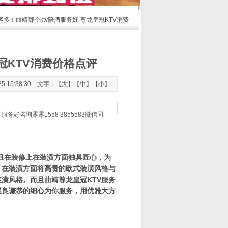
客多！曲靖哪个ktv陪酒服务好-尊龙皇冠KTV消费
冠KTV消费价格点评
 15:38:30 文字：【
大
】【
中
】【
小
】
好咨询露露1558 3855583微信同
且在装修上在装潢方面独具匠心，为
，在装潢方面将高贵的欧式装潢风格与
潢风格。而且曲靖尊龙皇冠KTV服务
温良谦恭的细心为你服务，用优雅大方