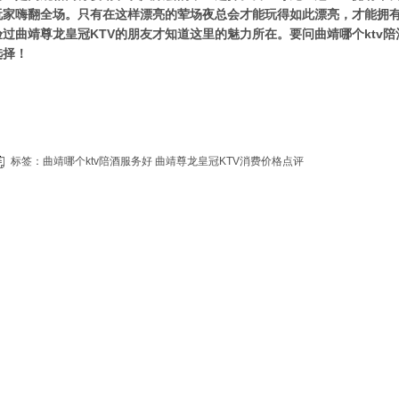
玩家嗨翻全场。只有在这样漂亮的荤场夜总会才能玩得如此漂亮，才能拥
验过曲靖尊龙皇冠KTV的朋友才知道这里的魅力所在。要问曲靖哪个ktv
选择！
标签：
曲靖哪个ktv陪酒服务好
曲靖尊龙皇冠KTV消费价格点评