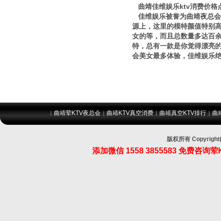
曲靖佳维娱乐ktv消费价格
佳维娱乐被誉为曲靖夜总会妹
源上，这里的模特颜值特别
女的等，而且总数量多达百
特，总有一款是你觉得漂亮
会美女最多体验，佳维娱乐
曲靖荤KTV夜总会
曲靖KTV真空消费
曲靖真空KTV排行
曲
|
|
|
|
版权所有 Copyri
添加微信 1558 3855583 免费